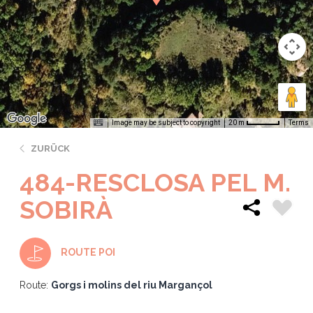
Image may be subject to copyright
Terms
20 m
ZURÜCK
484-RESCLOSA PEL M.
SOBIRÀ
ROUTE POI
Route:
Gorgs i molins del riu Margançol