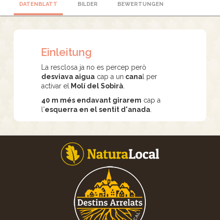
DATENBLATT
BILDER
BEWERTUNGEN
Einleitung
La resclosa ja no es percep però
desviava aigua
cap a un
cana
l per
activar el
Molí del Sobirà
.
40 m més endavant girarem
cap a
l'
esquerra en el sentit d'anada
.