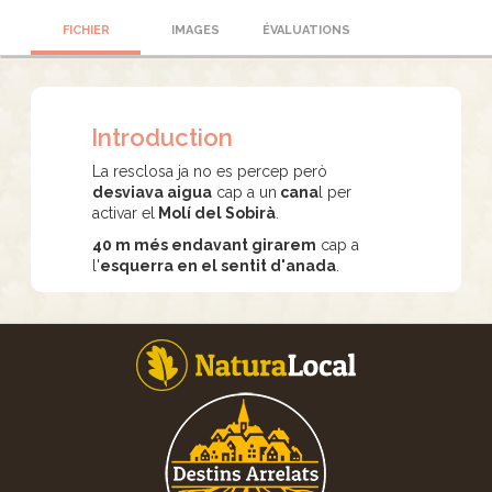
FICHIER
IMAGES
ÉVALUATIONS
Introduction
La resclosa ja no es percep però
desviava aigua
cap a un
cana
l per
activar el
Molí del Sobirà
.
40 m més endavant girarem
cap a
l'
esquerra en el sentit d'anada
.