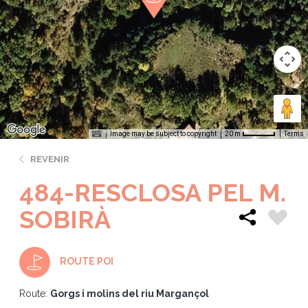
Image may be subject to copyright
Terms
20 m
REVENIR
484-RESCLOSA PEL M.
SOBIRÀ
ROUTE POI
Route:
Gorgs i molins del riu Margançol