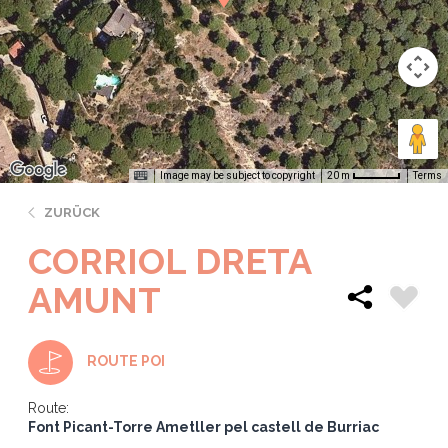
Image may be subject to copyright
Terms
20 m
ZURÜCK
CORRIOL DRETA
AMUNT
ROUTE POI
Route:
Font Picant-Torre Ametller pel castell de Burriac