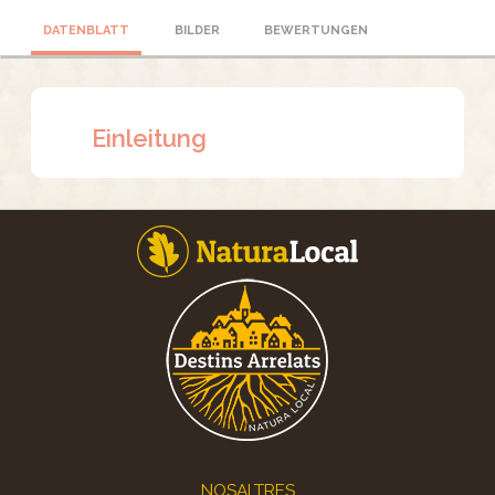
DATENBLATT
BILDER
BEWERTUNGEN
Einleitung
Footer
NOSALTRES