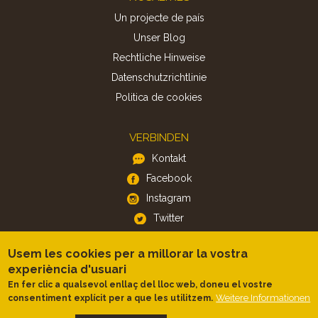
Un projecte de país
Unser Blog
Rechtliche Hinweise
Datenschutzrichtlinie
Politica de cookies
VERBINDEN
Kontakt
Facebook
Instagram
Twitter
Usem les cookies per a millorar la vostra
APP
experiència d'usuari
iOS
En fer clic a qualsevol enllaç del lloc web, doneu el vostre
Weitere Informationen
consentiment explícit per a que les utilitzem.
Android