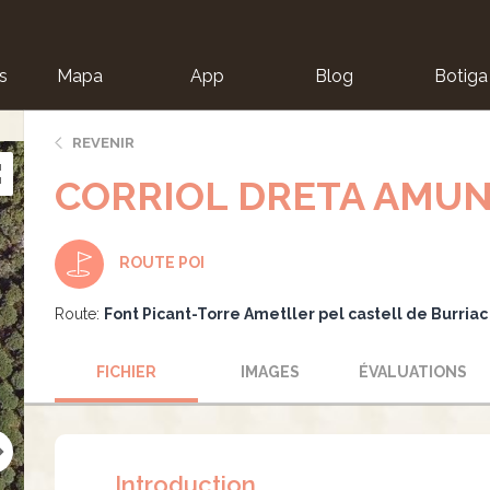
s
Mapa
App
Blog
Botiga
ion
REVENIR
CORRIOL DRETA AMU
ROUTE POI
Route:
Font Picant-Torre Ametller pel castell de Burriac
FICHIER
IMAGES
ÉVALUATIONS
Introduction