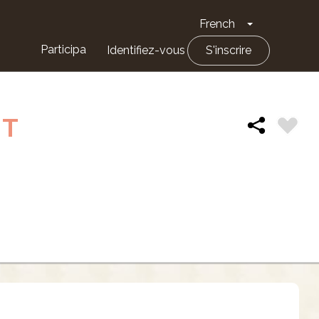
French
Toggle Drop
Participa
Identifiez-vous
S'inscrire
NT