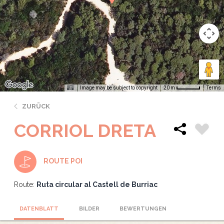
Image may be subject to copyright
Terms
20 m
ZURÜCK
CORRIOL DRETA
ROUTE POI
Route:
Ruta circular al Castell de Burriac
DATENBLATT
BILDER
BEWERTUNGEN