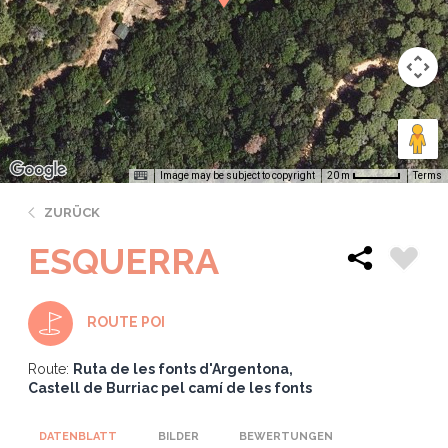
Image may be subject to copyright
Terms
20 m
ZURÜCK
ESQUERRA
ROUTE POI
Route:
Ruta de les fonts d'Argentona
Castell de Burriac pel camí de les fonts
DATENBLATT
BILDER
BEWERTUNGEN