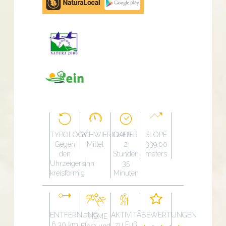
Play
TYPOLOGY
SCHWIERIGKEIT
DAUER
SLOPE
Gegen
Mittel
2
339.00
den
Stunden
meters
Uhrzeigersinn
35
kreisförmig
Minuten
ENTFERNUNG
AKTIVITÄT
BEWERTUNGEN
THEME
6.30 km
zu Fuß