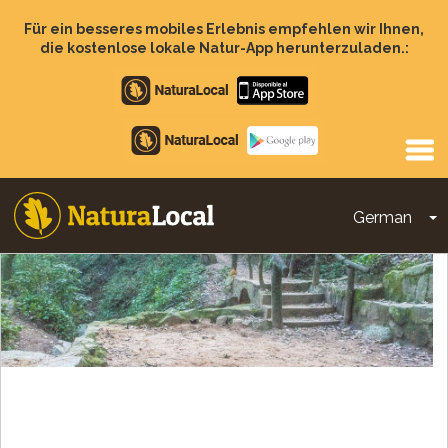
Direkt
zum
Für ein besseres mobiles Erlebnis empfehlen wir Ihnen,
Inhalt
die kostenlose lokale Natur-App herunterzuladen.:
Apple
store
Google
Play
German
D
Main
navigation