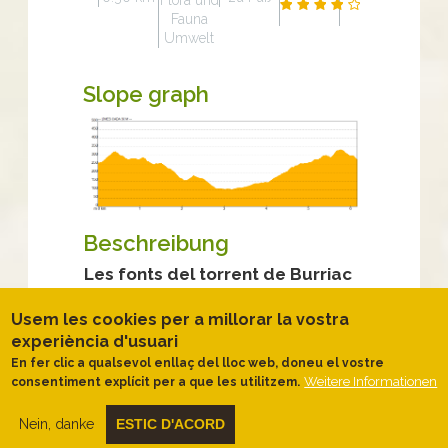
Flora und
Fauna
Umwelt
Slope graph
Beschreibung
Les fonts del torrent de Burriac
Iniciem la ruta a l’aparcament habilitat a
Usem les cookies per a millorar la vostra
sobre de la
font Picant de Cabrera de
Mar
. Farem l’ascens fins al
monòlit de
experiència d'usuari
Burriac
, per l’empinat
camí vell del
En fer clic a qualsevol enllaç del lloc web, doneu el vostre
castell de Burriac.
Arribats al monòlit,
Weitere Informationen
consentiment explícit per a que les utilitzem.
baixarem per una pista ampla fins al
collet
de Burria
c, punt en que ens desviarem en
Nein, danke
ESTIC D'ACORD
direcció al
turó dels Oriols
, caminant ara