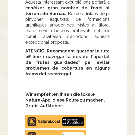
Aquesta interessant excursió ens portarà a
conèixer gran nombre de fonts al
torrent de Burriac.
Boscos diàfans de pi
pinyoner esquitxats de formacions
granítiques arrodonides, vistes al litoral
maresmenc i boscos ombrívols d’alzinar
humit, acabaran d’arrodonir aquesta
excepcional proposta.
ATENCIÓ: Recomanem guardar la ruta
off-line i navegar-la des de l'apartat
de "rutes guardades" per evitar
problemes de cobertura en alguns
trams del recorregut.
Wir empfehlen Ihnen die lokale
Natura-App, diese Route zu machen.
Gratis-Aufkleber:
Apple
store
Google