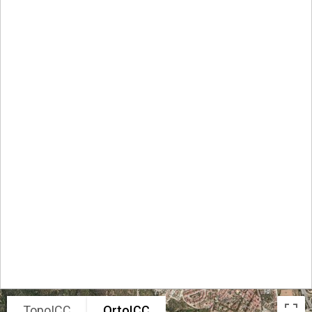
TopoICC
OrtoICC