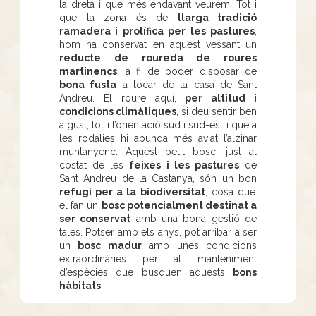
la dreta i que més endavant veurem. Tot i
que la zona és de
llarga tradició
ramadera i prolífica per les pastures
,
hom ha conservat en aquest vessant un
reducte de roureda de roures
martinencs
, a fi de poder disposar de
bona fusta
a tocar de la casa de Sant
Andreu. El roure aquí,
per altitud i
condicions climàtiques
, si deu sentir ben
a gust, tot i l’orientació sud i sud-est i que a
les rodalies hi abunda més aviat l’alzinar
muntanyenc. Aquest petit bosc, just al
costat de les
feixes i les pastures
de
Sant Andreu de la Castanya, són un bon
refugi per a la biodiversitat
, cosa que
el fan un
bosc potencialment destinat a
ser conservat
amb una bona gestió de
tales. Potser amb els anys, pot arribar a ser
un
bosc madur
amb unes condicions
extraordinàries per al manteniment
d’espècies que busquen aquests
bons
hàbitats
.