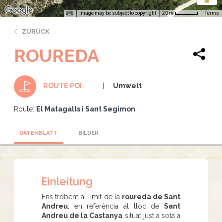
Image may be subject to copyright
Terms
20 m
ZURÜCK
ROUREDA
Umwelt
ROUTE POI
Route:
El Matagalls i Sant Segimon
DATENBLATT
BILDER
Einleitung
Ens trobem al límit de la
roureda de Sant
Andreu
, en referència al lloc de
Sant
Andreu de la Castanya
situat just a sota a