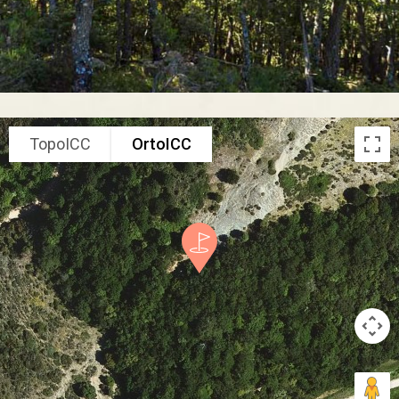
TopoICC
OrtoICC