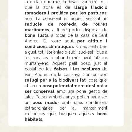
la dreta i que més endavant veurem. Tot i
que la zona és de
llarga tradició
ramadera i prolífica per les pastures
,
hom ha conservat en aquest vessant un
reducte de roureda de roures
martinencs
, a fi de poder disposar de
bona fusta
a tocar de la casa de Sant
Andreu. El roure aquí,
per altitud i
condicions climàtiques
, si deu sentir ben
a gust, tot i l’orientació sud i sud-est i que a
les rodalies hi abunda més aviat l’alzinar
muntanyenc. Aquest petit bosc, just al
costat de les
feixes i les pastures
de
Sant Andreu de la Castanya, són un bon
refugi per a la biodiversitat
, cosa que
el fan un
bosc potencialment destinat a
ser conservat
amb una bona gestió de
tales. Potser amb els anys, pot arribar a ser
un
bosc madur
amb unes condicions
extraordinàries per al manteniment
d’espècies que busquen aquests
bons
hàbitats
.