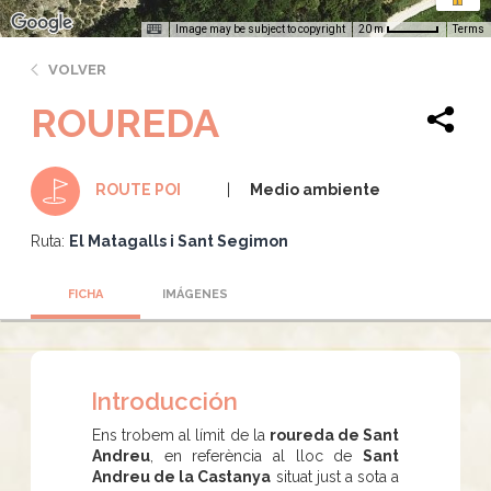
Image may be subject to copyright
Terms
20 m
VOLVER
ROUREDA
Medio ambiente
ROUTE POI
Ruta:
El Matagalls i Sant Segimon
FICHA
IMÁGENES
Introducción
Ens trobem al límit de la
roureda de Sant
Andreu
, en referència al lloc de
Sant
Andreu de la Castanya
situat just a sota a