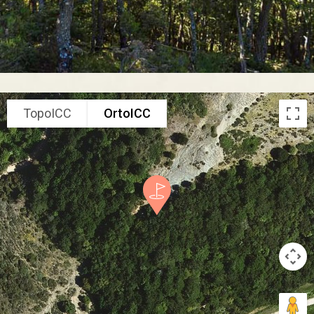
TopoICC
OrtoICC