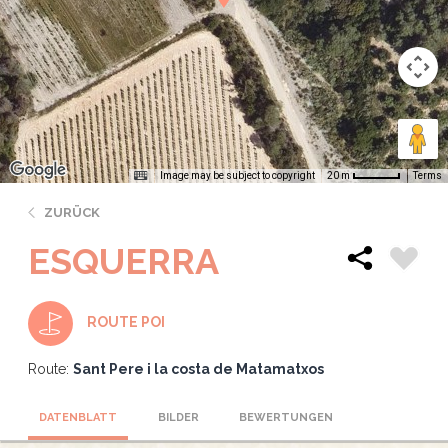
Image may be subject to copyright
Terms
20 m
ZURÜCK
ESQUERRA
ROUTE POI
Route:
Sant Pere i la costa de Matamatxos
DATENBLATT
BILDER
BEWERTUNGEN