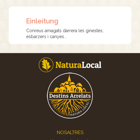
Einleitung
Conreus amagats darrera les ginestes,
esbarzers i canyes...
Footer
NOSALTRES