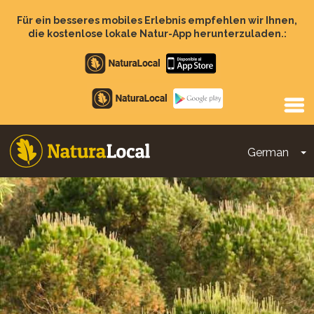
Direkt
zum
Für ein besseres mobiles Erlebnis empfehlen wir Ihnen,
Inhalt
die kostenlose lokale Natur-App herunterzuladen.:
Apple
store
Google
Play
German
D
Main
navigation