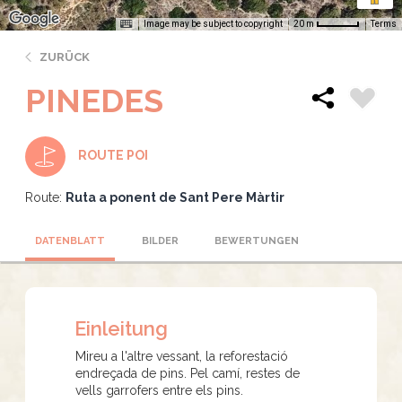
Image may be subject to copyright
Terms
20 m
ZURÜCK
PINEDES
ROUTE POI
Route:
Ruta a ponent de Sant Pere Màrtir
DATENBLATT
BILDER
BEWERTUNGEN
Einleitung
Mireu a l'altre vessant, la reforestació
endreçada de pins. Pel camí, restes de
vells garrofers entre els pins.