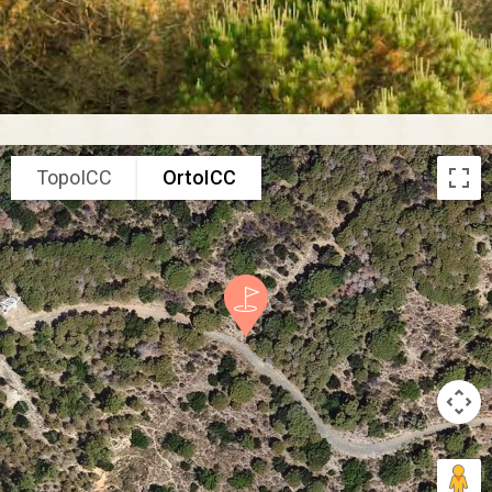
TopoICC
OrtoICC