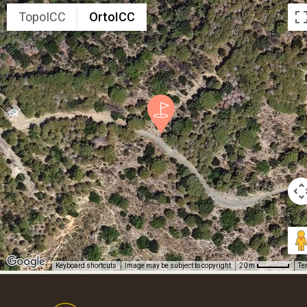
TopoICC
OrtoICC
Keyboard shortcuts
Image may be subject to copyright
Te
20 m
Footer