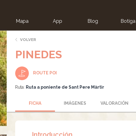
Mapa
App
Blog
Botiga
ion
VOLVER
PINEDES
ROUTE POI
Ruta:
Ruta a poniente de Sant Pere Màrtir
FICHA
IMÁGENES
VALORACIÓN
Introducción