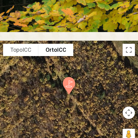
TopoICC
OrtoICC