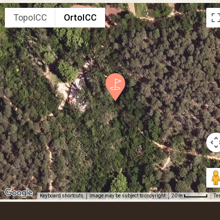
TopoICC
OrtoICC
Keyboard shortcuts
Image may be subject to copyright
Te
20 m