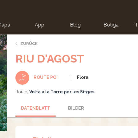
Mapa
App
Blog
Botiga
T
ZURÜCK
RIU D'AGOST
Flora
ROUTE POI
Route:
Volta a la Torre per les Sitges
DATENBLATT
BILDER