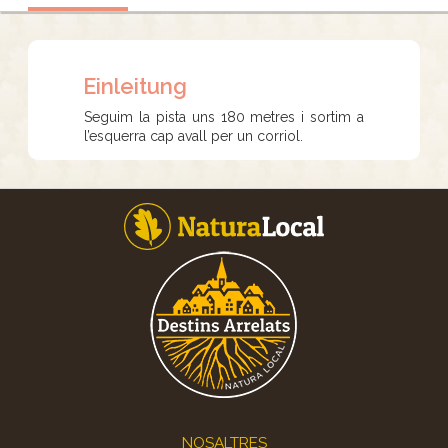
Einleitung
Seguim la pista uns 180 metres i sortim a
l’esquerra cap avall per un corriol.
Footer
NOSALTRES