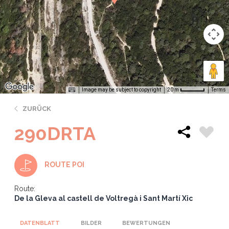
Image may be subject to copyright
Terms
20 m
ZURÜCK
290DRTA
ROUTE POI
Route:
De la Gleva al castell de Voltregà i Sant Martí Xic
DATENBLATT
BILDER
BEWERTUNGEN