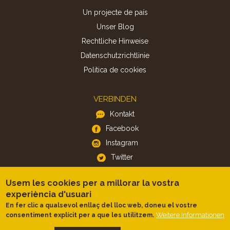
Un projecte de país
Unser Blog
Rechtliche Hinweise
Datenschutzrichtlinie
Politica de cookies
VERBINDEN
Kontakt
Facebook
Instagram
Twitter
Usem les cookies per a millorar la vostra
APP
experiència d'usuari
iOS
En fer clic a qualsevol enllaç del lloc web, doneu el vostre
Weitere Informationen
consentiment explícit per a que les utilitzem.
Android