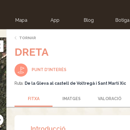
Mapa
App
Blog
Botiga
ion
TORNAR
DRETA
PUNT D'INTERÈS
Ruta:
De la Gleva al castell de Voltregà i Sant Martí Xic
FITXA
IMATGES
VALORACIÓ
Introducció