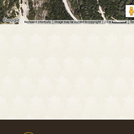
Keyboard shortcuts
Image may be subject to copyright
Te
20 m
Footer