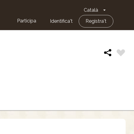
Català
Toggle Dropd
Participa
Identifica't
Registra't