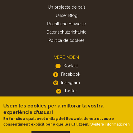
Un projecte de país
Unser Blog
Rechtliche Hinweise
Datenschutzrichtlinie
Politica de cookies
VERBINDEN
Kontakt
Facebook
Instagram
Twitter
Usem les cookies per a millorar la vostra
APP
experiència d'usuari
iOS
En fer clic a qualsevol enllaç del lloc web, doneu el vostre
Weitere Informationen
consentiment explícit per a que les utilitzem.
Android