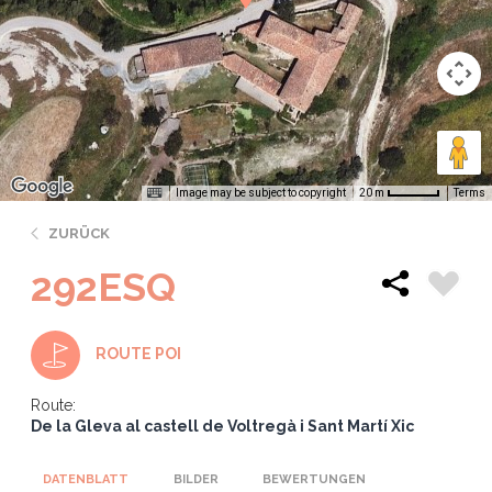
Image may be subject to copyright
Terms
20 m
ZURÜCK
292ESQ
ROUTE POI
Route:
De la Gleva al castell de Voltregà i Sant Martí Xic
DATENBLATT
BILDER
BEWERTUNGEN