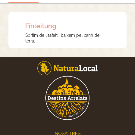
Einleitung
Sortim de l'asfalt i baixem pel camí de
terra.
Footer
NOSALTRES