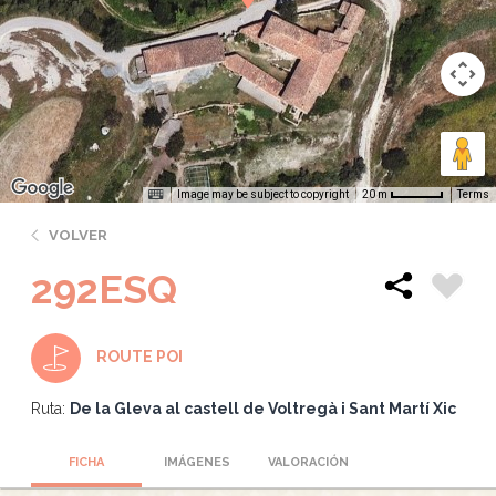
Image may be subject to copyright
Terms
20 m
VOLVER
292ESQ
ROUTE POI
Ruta:
De la Gleva al castell de Voltregà i Sant Martí Xic
FICHA
IMÁGENES
VALORACIÓN