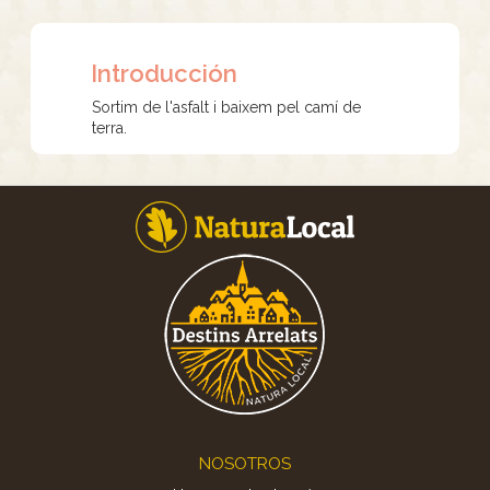
Introducción
Sortim de l'asfalt i baixem pel camí de
terra.
Footer
NOSOTROS