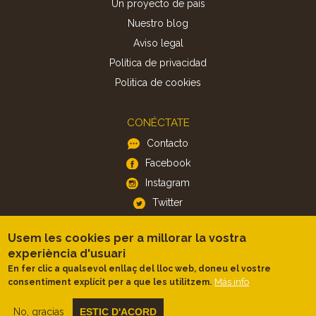
Un proyecto de país
Nuestro blog
Aviso legal
Política de privacidad
Politica de cookies
CONÉCTATE
Contacto
Facebook
Instagram
Twitter
Usem les cookies per a millorar la vostra
APP
experiència d'usuari
iOS
En fer clic a qualsevol enllaç del lloc web, doneu el vostre
Más info
consentiment explícit per a que les utilitzem.
Android
No, gracias
ESTIC D'ACORD