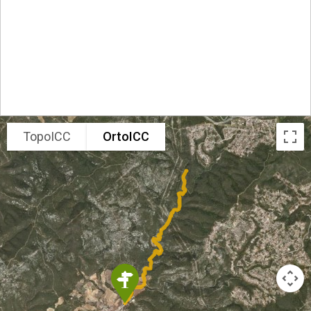
TopoICC
OrtoICC