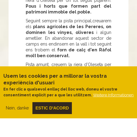
riera d'Oleseta per on tot seguit pujarem.
Pous i horts que formen part del
patrimoni immoble del poble.
Seguint sempre la pista principal,creuarem
els
plans agrícoles de les Pereres, on
dominen les vinyes, oliveres
i algun
ametller. En abandonar aquest sector de
camps ens endinsem en la vall i tot seguint
ens trobem el
forn de calç d'en Ràfol
molt ben conservat.
Pista amunt, creuem la riera d'Oleseta per
passar al seu costat esquerra (mirant
Usem les cookies per a millorar la vostra
aigües avall).
Passem entre pins i garrics
allà on el sol és més prim. Als racons
experiència d'usuari
humits i frescals alzines i roures es fan
En fer clic a qualsevol enllaç del lloc web, doneu el vostre
presents. També, de tant en tant hi trobem
Weitere Informationen
consentiment explícit per a que les utilitzem.
el margalló, l'autèntica palmera del
mediterrani (està protegida per llei).
Nein, danke
ESTIC D'ACORD
Marges de pedra seca
en recorden que
fa anys les vinyes que veiem al
començament arribaven fins aquí.
Caminar prop la llera d'un torrent fa més