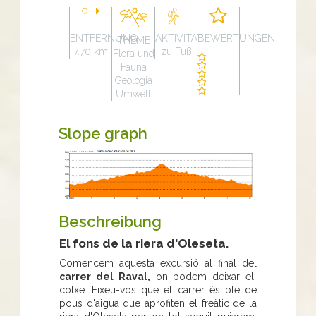
ENTFERNUNG
AKTIVITÄT
BEWERTUNGEN
THEME
7.70 km
zu Fuß
Flora und
Fauna
Geologia
Umwelt
Slope graph
Beschreibung
El fons de la riera d'Oleseta.
Comencem aquesta excursió al final del
carrer del Raval,
on podem deixar el
cotxe. Fixeu-vos que el carrer és ple de
pous d'aigua que aprofiten el freàtic de la