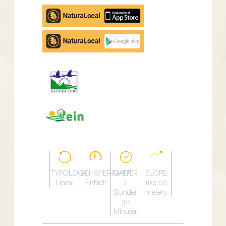
Apple
store
Google
Play
TYPOLOGY
SCHWIERIGKEIT
DAUER
SLOPE
Linear
Einfach
2
160.00
Stunden
meters
30
Minuten