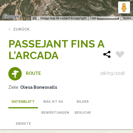
Image may be subject to copyright
Terms
1 km
ZURÜCK
PASSEJANT FINS A
L'ARCADA
08/03/2018
ROUTE
Ziele:
Olesa Bonesvalls
DATENBLATT
WAS IST DA
BILDER
BEWERTUNGEN
BESUCHE
DIENSTE