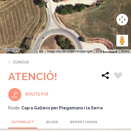
Image may be subject to copyright
Terms
20 m
ZURÜCK
ATENCIÓ!
ROUTE POI
Route:
Cap a Gallecs per Plegamans i la Serra
DATENBLATT
BILDER
BEWERTUNGEN