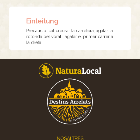
Einleitung
Precaució: cal creurar la carretera, agafar la
rotonda pel voral i agafar el primer carrer a
la dreta.
Footer
NOSALTRES