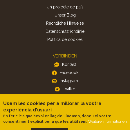
Un projecte de país
Unser Blog
Rechtliche Hinweise
Datenschutzrichtlinie
Politica de cookies
VERBINDEN
Kontakt
Facebook
Instagram
Twitter
Usem les cookies per a millorar la vostra
APP
experiència d'usuari
iOS
En fer clic a qualsevol enllaç del lloc web, doneu el vostre
Weitere Informationen
consentiment explícit per a que les utilitzem.
Android