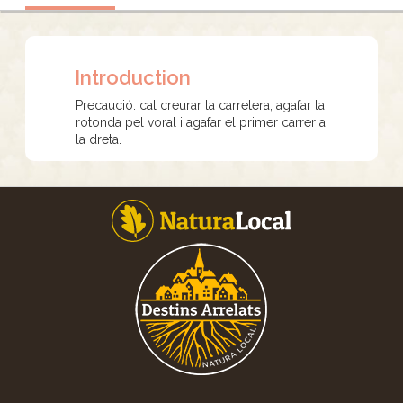
Introduction
Precaució: cal creurar la carretera, agafar la
rotonda pel voral i agafar el primer carrer a
la dreta.