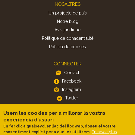
Footer
NOSALTRES
Un projecte de país
Notre blog
Avis juridique
Politique de confidentialité
Politica de cookies
CONNECTER
Contact
Facebook
Instagram
Twitter
Usem les cookies per a millorar la vostra
APP
experiència d'usuari
iOS
En fer clic a qualsevol enllaç del lloc web, doneu el vostre
En savoir plus
consentiment explícit per a que les utilitzem.
Android