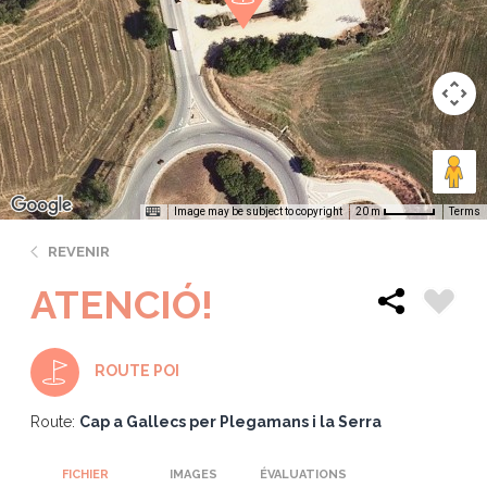
Image may be subject to copyright
Terms
20 m
REVENIR
ATENCIÓ!
ROUTE POI
Route:
Cap a Gallecs per Plegamans i la Serra
FICHIER
IMAGES
ÉVALUATIONS