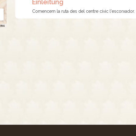
Einleitung
Comencem la ruta des del centre cívic l'escorxador. D
rms