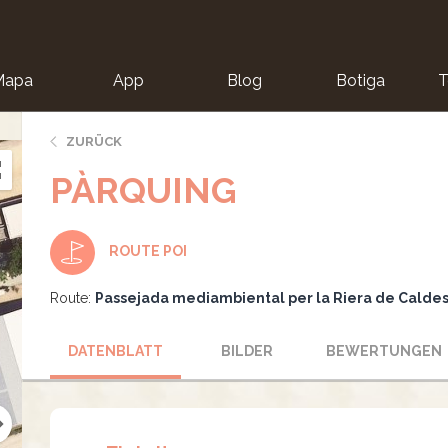
Mapa
App
Blog
Botiga
T
ZURÜCK
PÀRQUING
ROUTE POI
Route:
Passejada mediambiental per la Riera de Calde
DATENBLATT
BILDER
BEWERTUNGEN