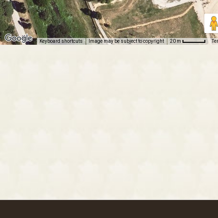
Keyboard shortcuts
Image may be subject to copyright
Te
20 m