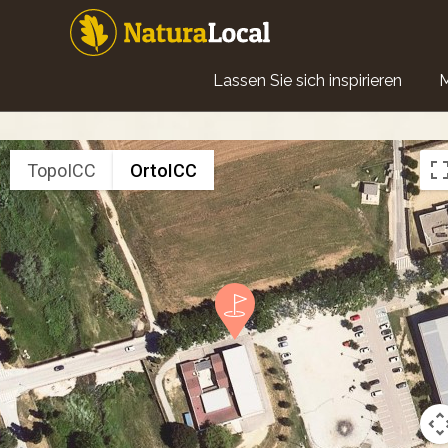
Direkt
zum
Inhalt
Main
Lassen Sie sich inspirieren
navigation
TopoICC
OrtoICC