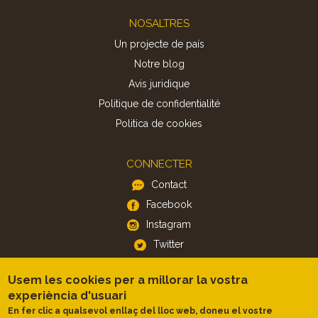
Footer
NOSALTRES
Un projecte de país
Notre blog
Avis juridique
Politique de confidentialité
Politica de cookies
CONNECTER
Contact
Facebook
Instagram
Twitter
Usem les cookies per a millorar la vostra
APP
experiència d'usuari
iOS
En fer clic a qualsevol enllaç del lloc web, doneu el vostre