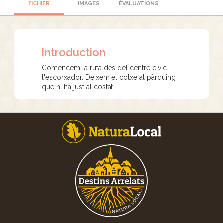
FICHIER
IMAGES
ÉVALUATIONS
Introduction
Comencem la ruta des del centre cívic
l'escorxador. Deixem el cotxe al pàrquing
que hi ha just al costat.