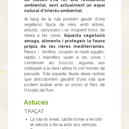
ambiental, sent actualment un espai
natural d'interès ambiental.
Al llarg de la ruta podrem gaudir d'una
vegetació típica de riera, amb arbres,
arbusts, canyissars i un incipient bosc de
ribera a les vores.
Aquesta vegetació
amaga, alimenta i protegeix la fauna
pròpia de les rieres mediterrànies.
Peixos i Amfibis, ocupen el medi aquàtic;
rèptils i mamífers viuen a les vores i
s'endinsen als boscos; algunes aus
nidifiquen a la riera i altres hi són només de
passada. Tota aquesta fauna deixa rastres
que descobrirem gaudint d'una ruta que
podem acabar amb un pícnic al Parc de
l'Hostal del fum.
Astuces
TRAÇAT
La ruta és lineal, caldrà tornar a recollir
el vehicle o fer-la amb dos vehicles.