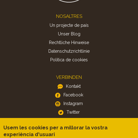
Footer
NOSALTRES
Un projecte de país
Unser Blog
Rechtliche Hinweise
Datenschutzrichtlinie
Politica de cookies
VERBINDEN
Kontakt
Facebook
Instagram
Twitter
Usem les cookies per a millorar la vostra
APP
experiència d'usuari