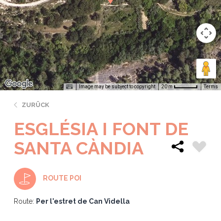
Image may be subject to copyright
Terms
20 m
ZURÜCK
ESGLÉSIA I FONT DE
SANTA CÀNDIA
ROUTE POI
Route:
Per l'estret de Can Vidella