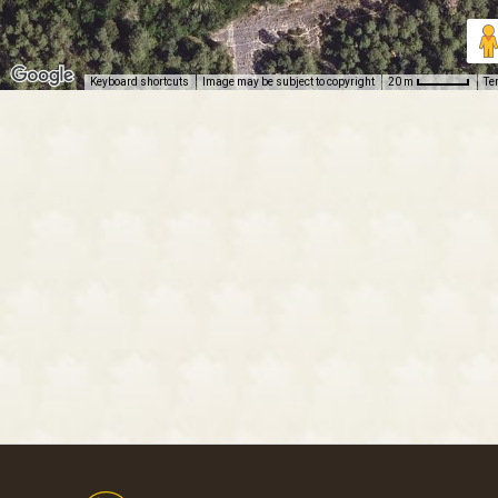
Keyboard shortcuts
Image may be subject to copyright
Te
20 m
Footer