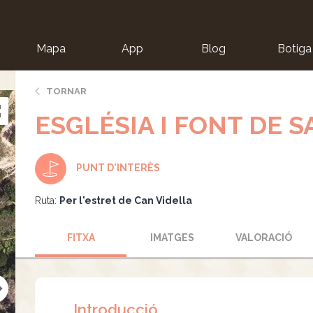
Mapa
App
Blog
Botiga
ion
TORNAR
ESGLÉSIA I FONT DE 
PUNT D'INTERÈS
Ruta:
Per l'estret de Can Vidella
FITXA
IMATGES
VALORACIÓ
Introducció