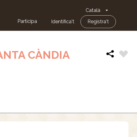
Català
Toggle Dropd
Participa
Identifica't
Registra't
SANTA CÀNDIA