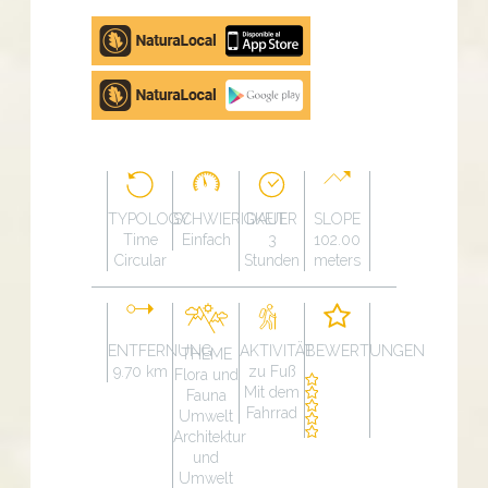
Apple
store
Google
Play
TYPOLOGY
SCHWIERIGKEIT
DAUER
SLOPE
Time
Einfach
3
102.00
Circular
Stunden
meters
ENTFERNUNG
AKTIVITÄT
BEWERTUNGEN
THEME
9.70 km
zu Fuß
Flora und
Mit dem
Fauna
Fahrrad
Umwelt
Architektur
und
Umwelt