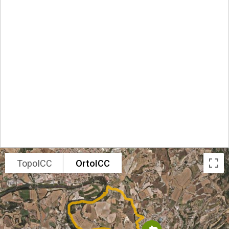
TopoICC
OrtoICC