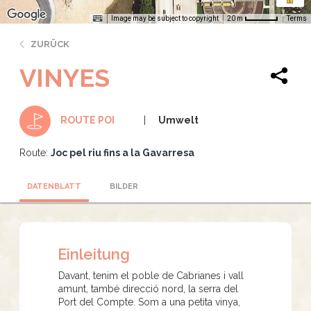
Image may be subject to copyright
Terms
20 m
ZURÜCK
VINYES
Umwelt
ROUTE POI
Route:
Joc pel riu fins a la Gavarresa
DATENBLATT
BILDER
Einleitung
Davant, tenim el poble de Cabrianes i vall
amunt, també direcció nord, la serra del
Port del Compte. Som a una petita vinya,