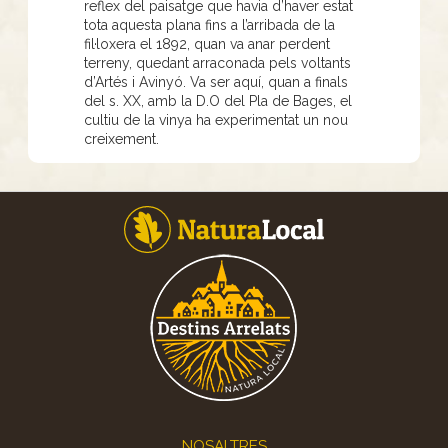
reflex del paisatge que havia d’haver estat
tota aquesta plana fins a l’arribada de la
fil·loxera el 1892, quan va anar perdent
terreny, quedant arraconada pels voltants
d’Artés i Avinyó. Va ser aquí, quan a finals
del s. XX, amb la D.O del Pla de Bages, el
cultiu de la vinya ha experimentat un nou
creixement.
Footer
NOSALTRES