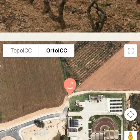
TopoICC
OrtoICC