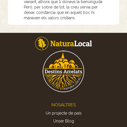
vianant, alhora que li donava la benvinguda.
Però, per sobre de tot, la creu servia per
deixar constància que en aquell lloc hi
manaven els valors cristians.
Footer
NOSALTRES
Un projecte de país
Unser Blog