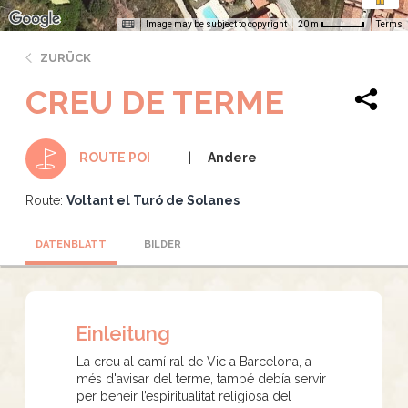
Image may be subject to copyright
Terms
20 m
ZURÜCK
CREU DE TERME
Andere
ROUTE POI
Route:
Voltant el Turó de Solanes
DATENBLATT
BILDER
Einleitung
La creu al camí ral de Vic a Barcelona, a
més d'avisar del terme, també debía servir
per beneir l’espiritualitat religiosa del