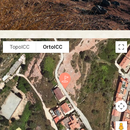
TopoICC
OrtoICC