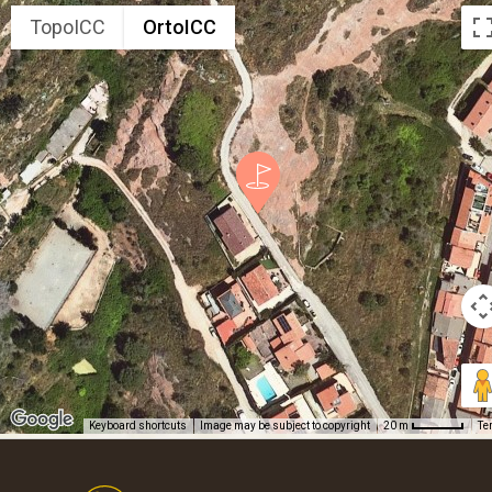
TopoICC
OrtoICC
Keyboard shortcuts
Image may be subject to copyright
Te
20 m
Footer