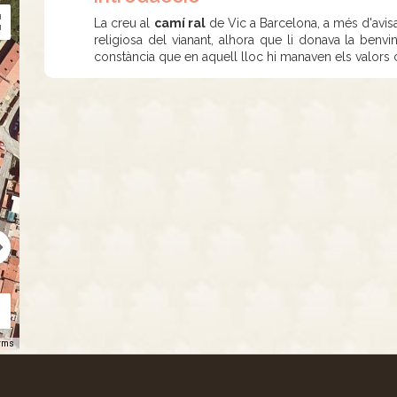
La creu al
camí ral
de Vic a Barcelona, a més d'avisar
religiosa del vianant, alhora que li donava la benvi
constància que en aquell lloc hi manaven els valors c
rms