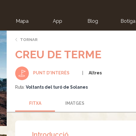
Mapa
App
Blog
Botiga
ion
TORNAR
CREU DE TERME
Altres
PUNT D'INTERÈS
Ruta:
Voltants del turó de Solanes
FITXA
IMATGES
Introducció