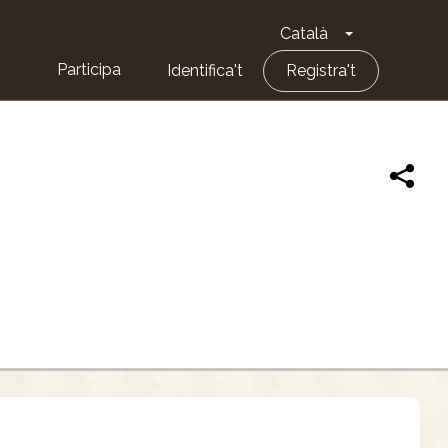
Català
Toggle Dropd
Participa
Identifica't
Registra't