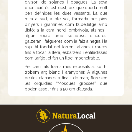
divisori de solanes i obagues. La seva
orientació és est-oest, pel que queda molt
ben definides les dues vessants. La que
mira a sud, a ple sol, formada per pins
pinyers i gramínies com l’albellatge amb
llistó; a la cara nord, ombrívola, alzines i
algun roure amb sotabosc d’heures,
galzeran i falgueres com la falzia negra i la
roja. Al fondal del torrent, alzines i roures
fins a tocar la llera, esbarzers i enfiladisses
com l’arítjol el fan un lloc impenetrable.
Pel camí, als trams més exposats al sol hi
trobem arç blanc i aranyoner. A algunes
petites clarianes, a finals de març floreixen
les orquídies ‘‘Mosques grosses’’ que
poden assolir fins a 50 cm d’alçada.