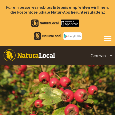
Direkt
zum
Für ein besseres mobiles Erlebnis empfehlen wir Ihnen,
Inhalt
die kostenlose lokale Natur-App herunterzuladen.:
Apple
store
Google
Play
German
D
Main
navigation