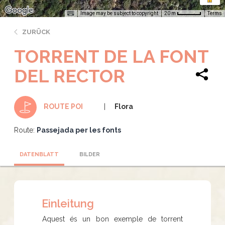
Image may be subject to copyright
Terms
20 m
ZURÜCK
TORRENT DE LA FONT
DEL RECTOR
Flora
ROUTE POI
Route:
Passejada per les fonts
DATENBLATT
BILDER
Einleitung
Aquest és un bon exemple de torrent