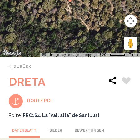
Image may be subject to copyright
Terms
20 m
ZURÜCK
DRETA
ROUTE POI
Route:
PRC164. La "vall alta" de Sant Just
DATENBLATT
BILDER
BEWERTUNGEN