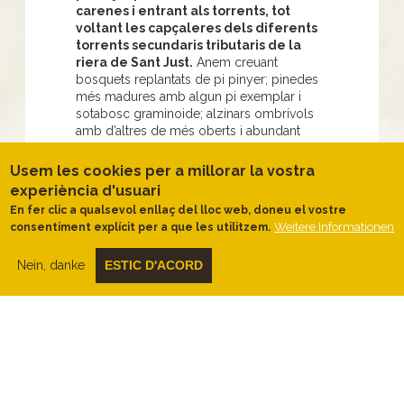
carenes i entrant als torrents, tot
voltant les capçaleres dels diferents
torrents secundaris tributaris de la
riera de Sant Just.
Anem creuant
bosquets replantats de pi pinyer; pinedes
més madures amb algun pi exemplar i
sotabosc graminoide; alzinars ombrívols
amb d’altres de més oberts i abundant
diversitat d’arbusts; fins i tot, creuem un
rodal d’alzines sureres. Al final, arribant al
Usem les cookies per a millorar la vostra
Turó i Coll de Solanes i sota el Turó de la
experiència d'usuari
Coscollera, descobrirem el paisatge
En fer clic a qualsevol enllaç del lloc web, doneu el vostre
vegetal obert de la garriga (coscolls) amb
Weitere Informationen
consentiment explícit per a que les utilitzem.
brolla calcícola de romaní i estepa blanca.
Al llarg del camí,
anirem trobant
Nein, danke
ESTIC D'ACORD
finestres, entre els arbres, que ens
sorprendran
bé amb imatges dels
boscos del davant (l’altre costat del torrent
o de la vall secundària on ens trobem) o
bé, amb visuals llargues que marxen de la
vall de Sant Just per acostar-nos el Baix
Llobregat i els seus pobles, la Serralada
del Garraf i les Muntanyes de l’Ordal.