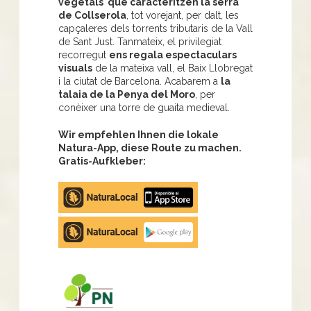
vegetals que caracteritzen la serra
de Collserola
, tot vorejant, per dalt, les
capçaleres dels torrents tributaris de la Vall
de Sant Just. Tanmateix, el privilegiat
recorregut
ens regala espectaculars
visuals
de la mateixa vall, el Baix Llobregat
i la ciutat de Barcelona. Acabarem a
la
talaia de la Penya del Moro
, per
conèixer una torre de guaita medieval.
Wir empfehlen Ihnen die lokale
Natura-App, diese Route zu machen.
Gratis-Aufkleber:
Apple
store
Google
Play