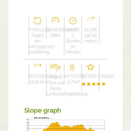
TYPOLOGY
SCHWIERIGKEIT
DAUER
SLOPE
Gegen
Mittel
3
392.00
den
Stunden
meters
Uhrzeigersinn
30
kreisförmig
Minuten
ENTFERNUNG
AKTIVITÄT
BEWERTUNGEN
THEME
13.20 km
zu Fuß
Flora und
Fauna
Landschaftsgestaltung
Slope graph