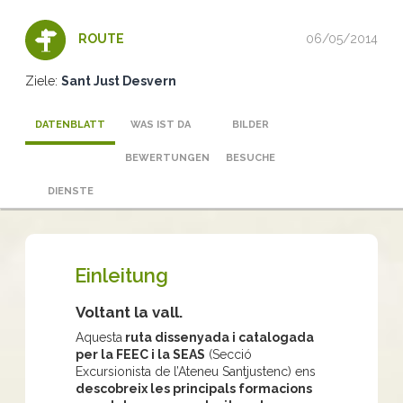
06/05/2014
ROUTE
Ziele:
Sant Just Desvern
DATENBLATT
WAS IST DA
BILDER
BEWERTUNGEN
BESUCHE
DIENSTE
Einleitung
Voltant la vall.
Aquesta
ruta dissenyada i catalogada
per la FEEC i la SEAS
(Secció
Excursionista de l’Ateneu Santjustenc) ens
descobreix les principals formacions