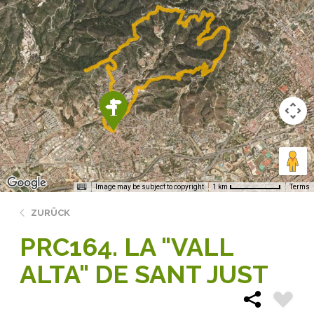
Image may be subject to copyright
Terms
1 km
ZURÜCK
PRC164. LA "VALL
ALTA" DE SANT JUST