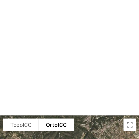
TopoICC
OrtoICC