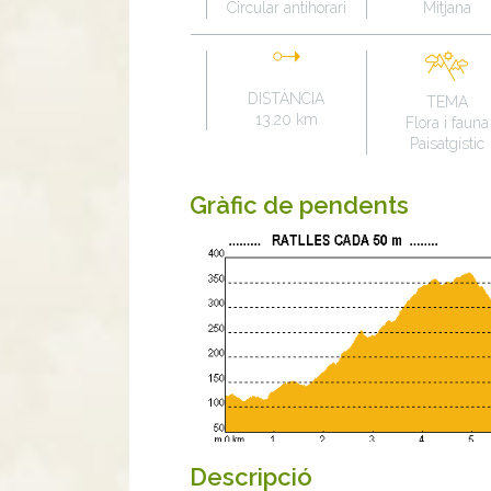
Circular antihorari
Mitjana
DISTÀNCIA
TEMA
13.20 km
Flora i fauna
Paisatgístic
Gràfic de pendents
Descripció