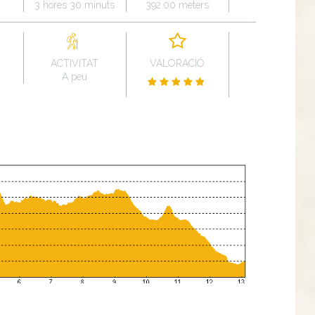
3 hores 30 minuts
392.00 meters
ACTIVITAT
VALORACIÓ
A peu