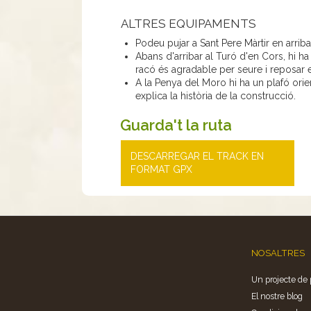
ALTRES EQUIPAMENTS
Podeu pujar a Sant Pere Màrtir en arribar
Abans d'arribar al Turó d'en Cors, hi 
racó és agradable per seure i reposar 
A la Penya del Moro hi ha un plafó orien
explica la història de la construcció.
Guarda't la ruta
DESCARREGAR EL TRACK EN
FORMAT GPX
NOSALTRES
Un projecte de 
El nostre blog