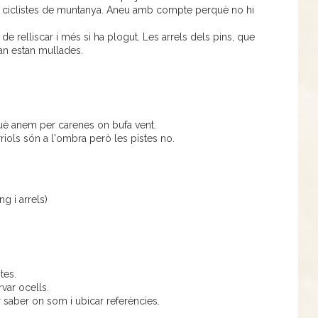
s ciclistes de muntanya. Aneu amb compte perquè no hi
de relliscar i més si ha plogut. Les arrels dels pins, que
an estan mullades.
què anem per carenes on bufa vent.
rriols són a l'ombra però les pistes no.
g i arrels)
tes.
var ocells.
 saber on som i ubicar referències.