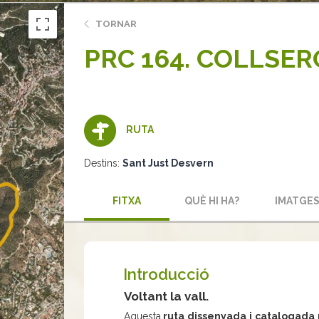
TORNAR
PRC 164. COLLSER
RUTA
Destins:
Sant Just Desvern
FITXA
QUÈ HI HA?
IMATGE
Introducció
Voltant la vall.
Aquesta
ruta dissenyada i catalogada p