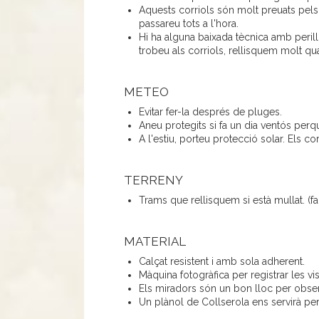
Aquests corriols són molt preuats pel
passareu tots a l'hora.
Hi ha alguna baixada tècnica amb perill 
trobeu als corriols, rellisquem molt qu
METEO
Evitar fer-la després de pluges.
Aneu protegits si fa un dia ventós per
A l'estiu, porteu protecció solar. Els co
TERRENY
Trams que rellisquem si està mullat. (fan
MATERIAL
Calçat resistent i amb sola adherent.
Màquina fotogràfica per registrar les vis
Els miradors són un bon lloc per obser
Un plànol de Collserola ens servirà per