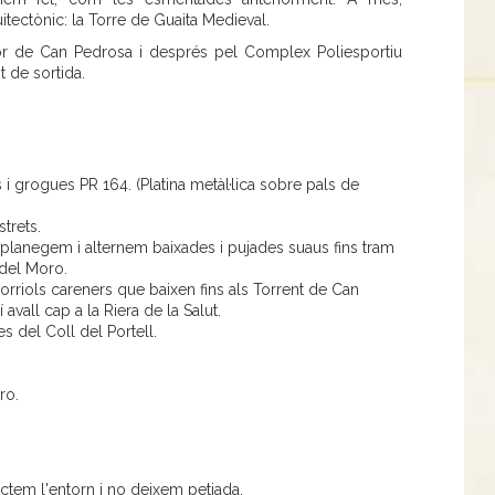
tectònic: la Torre de Guaita Medieval.
ector de Can Pedrosa i després pel Complex Poliesportiu
t de sortida.
 grogues PR 164. (Platina metàl·lica sobre pals de
trets.
 planegem i alternem baixades i pujades suaus fins tram
 del Moro.
corriols careners que baixen fins als Torrent de Can
 avall cap a la Riera de la Salut.
s del Coll del Portell.
ro.
ctem l'entorn i no deixem petjada.