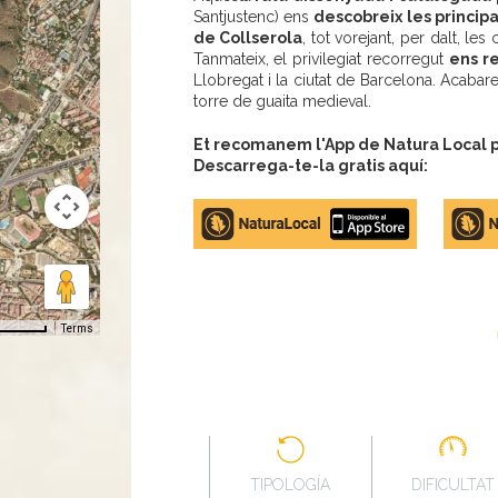
Santjustenc) ens
descobreix les princip
de Collserola
, tot vorejant, per dalt, les
Tanmateix, el privilegiat recorregut
ens r
Llobregat i la ciutat de Barcelona. Acaba
torre de guaita medieval.
Et recomanem l'App de Natura Local pe
Descarrega-te-la gratis aquí:
Apple
Google
store
Play
Terms
TIPOLOGÍA
DIFICULTAT