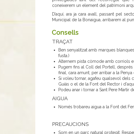
coneixerem un element del patrimoni arqui
D’aquí, ara ja cara avall, passant pel s
Municipal de la Bonaigua, arribarem al pun
Consells
TRAÇAT
Ben senyalitzat amb marques blanques i
fusta.)
Alternem pista còmode amb corriols es
Pugem fins al Coll del Portell, després
final, cara amunt, per arribar a la Penya
Si voleu tornar, agafeu qualsevol dels 
Guiàs o el de la Font del Rector i d'aquí
Podeu anar i tornar a Sant Pere Màrtir de
AIGUA
Només trobareu aigua a la Font del Fer
PRECAUCIONS
Som en un parc natural protegit. Respe