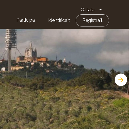
Català
Toggle Dropd
Participa
Identifica't
Registra't