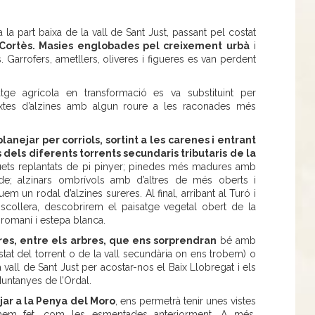
a la part baixa de la vall de Sant Just, passant pel costat
Cortès. Masies englobades pel creixement urbà
i
. Garrofers, ametllers, oliveres i figueres es van perdent
atge agrícola en transformació es va substituint per
ixtes d’alzines amb algun roure a les raconades més
anejar per corriols, sortint a les carenes i entrant
s dels diferents torrents secundaris tributaris de la
ts replantats de pi pinyer; pinedes més madures amb
de; alzinars ombrívols amb d’altres de més oberts i
euem un rodal d’alzines sureres. Al final, arribant al Turó i
scollera, descobrirem el paisatge vegetal obert de la
 romaní i estepa blanca.
res, entre els arbres, que ens sorprendran
bé amb
stat del torrent o de la vall secundària on ens trobem) o
vall de Sant Just per acostar-nos el Baix Llobregat i els
Muntanyes de l’Ordal.
jar a la Penya del Moro
, ens permetrà tenir unes vistes
e hem fet, com les esmentades anteriorment. A més,