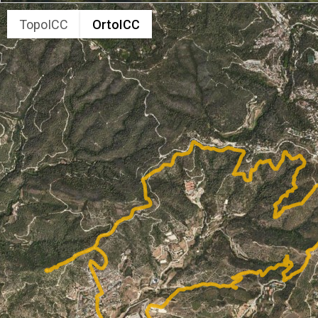
TopoICC
OrtoICC