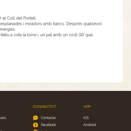
 al Coll del Portell.
ha esplanades i miradors amb bancs. Després qualsevol
energies.
tatiu a sota la torre i, un pal amb un codi QR que
CONNECTA'T
APP
país
Contacte
iOS
Facebook
Android