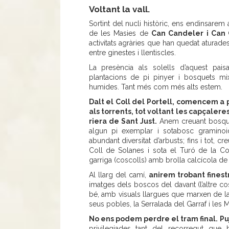
Voltant la vall.
Sortint del nucli històric, ens endinsarem 
de les Masies de
Can Candeler i Can 
activitats agràries que han quedat aturades
entre ginestes i llentiscles.
La presència als solells d’aquest pais
plantacions de pi pinyer i bosquets m
humides. Tant més com més alts estem.
Dalt el Coll del Portell, comencem a pl
als torrents, tot voltant les capçalere
riera de Sant Just.
Anem creuant bosque
algun pi exemplar i sotabosc graminoi
abundant diversitat d’arbusts; fins i tot, cr
Coll de Solanes i sota el Turó de la Co
garriga (coscolls) amb brolla calcícola de
Al llarg del camí,
anirem trobant finest
imatges dels boscos del davant (l’altre co
bé, amb visuals llargues que marxen de la 
seus pobles, la Serralada del Garraf i les 
No ens podem perdre el tram final.
Pu
privilegiades tant del recorregut qu