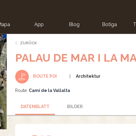
Mapa
App
Blog
Botiga
T
ZURÜCK
PALAU DE MAR I LA M
Architektur
ROUTE POI
Route:
Camí de la Vallalta
DATENBLATT
BILDER