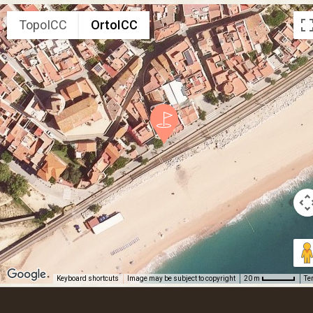
TopoICC
OrtoICC
Keyboard shortcuts
Image may be subject to copyright
Te
20 m