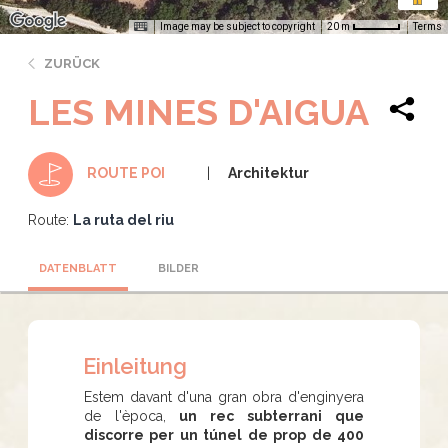
Image may be subject to copyright
Terms
20 m
ZURÜCK
LES MINES D'AIGUA
Architektur
ROUTE POI
Route:
La ruta del riu
DATENBLATT
BILDER
Einleitung
Estem davant d'una gran obra d'enginyera
de l'època,
un rec subterrani que
discorre per un túnel de prop de 400