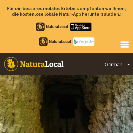
Direkt
zum
Für ein besseres mobiles Erlebnis empfehlen wir Ihnen,
Inhalt
die kostenlose lokale Natur-App herunterzuladen.:
Apple
store
Google
Play
German
D
Main
navigation