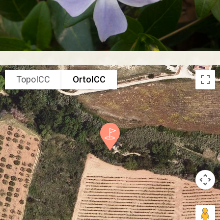
TopoICC
OrtoICC