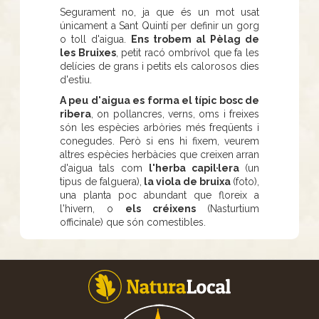
Segurament no, ja que és un mot usat
únicament a Sant Quintí per definir un gorg
o toll d'aigua.
Ens trobem al Pèlag de
les Bruixes
, petit racó ombrívol que fa les
delícies de grans i petits els calorosos dies
d'estiu.
A peu d'aigua es forma el típic bosc de
ribera
, on pollancres, verns, oms i freixes
són les espècies arbòries més freqüents i
conegudes. Però si ens hi fixem, veurem
altres espècies herbàcies que creixen arran
d'aigua tals com
l'herba capil·lera
(un
tipus de falguera),
la viola de bruixa
(foto),
una planta poc abundant que floreix a
l'hivern, o
els créixens
(Nasturtium
officinale) que són comestibles.