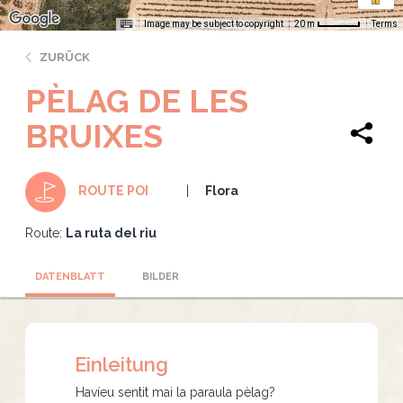
Image may be subject to copyright
Terms
20 m
ZURÜCK
PÈLAG DE LES
BRUIXES
Flora
ROUTE POI
Route:
La ruta del riu
DATENBLATT
BILDER
Einleitung
Havíeu sentit mai la paraula pèlag?