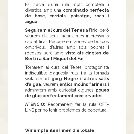
Es tracta d’una ruta molt completa i
divertida amb una
combinació perfecta
de bosc, corriols, paisatge, roca i
aigua.
Seguirem el curs del Tenes
a l’inici però
veurem els seus racons més interessants
cap al final. Recorrerem zones de boscos
ombrívols, d’altres amb sòls pobres i
rocosos però amb
vista als cingles de
Bertí i a Sant Miquel del Fai.
Tornarem al curs del Tenes, protagonista
indiscutible d'aquesta ruta, i a la tornada
visitarem
el gorg Negre i altres salts
d’aigua
, veurem
antics molins fariners
i
admirarem amb curiositat algunes
poues
de glaç perfectament conservades.
ATENCIÓ:
Recomanem fer la ruta OFF-
LINE per no tenir problemes de cobertura.
Wir empfehlen Ihnen die lokale