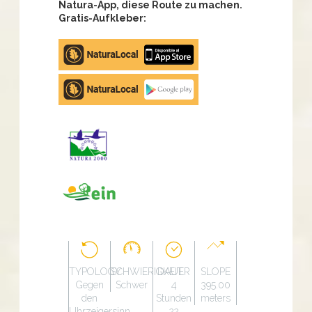
Natura-App, diese Route zu machen.
Gratis-Aufkleber:
Apple
store
Google
Play
TYPOLOGY
SCHWIERIGKEIT
DAUER
SLOPE
Gegen
Schwer
4
395.00
den
Stunden
meters
Uhrzeigersinn
22