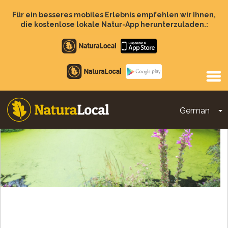
Direkt
zum
Für ein besseres mobiles Erlebnis empfehlen wir Ihnen,
Inhalt
die kostenlose lokale Natur-App herunterzuladen.:
Apple
store
Google
Play
German
D
Main
navigation