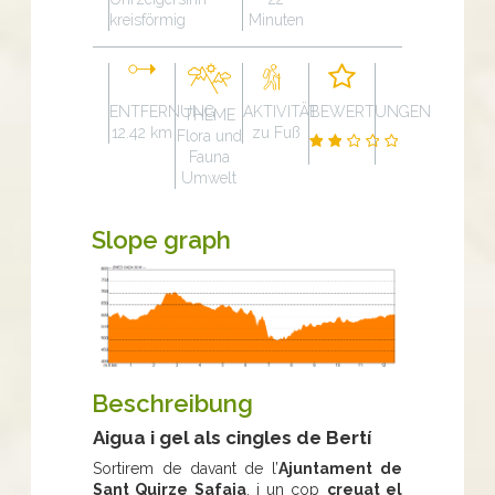
kreisförmig
Minuten
ENTFERNUNG
AKTIVITÄT
BEWERTUNGEN
THEME
12.42 km
zu Fuß
Flora und
Fauna
Umwelt
Slope graph
Beschreibung
Aigua i gel als cingles de Bertí
Sortirem de davant de l’
Ajuntament de
Sant Quirze Safaja
, i un cop
creuat el