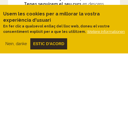
Tenes seguirem el seu curs
en descens
per la banda dreta un centenar de metres,
Usem les cookies per a millorar la vostra
fins a enfilar un camí a la dreta que puja
experiència d'usuari
per la
Baga del Cerdà.
Continuarem
camí
resseguint la baga del Torrents
En fer clic a qualsevol enllaç del lloc web, doneu el vostre
en direcció a la font de l’Arç.
Weitere Informationen
consentiment explícit per a que les utilitzem.
Seguirem ruta, ara per camins estrets amb
Nein, danke
ESTIC D'ACORD
algun tram de pista ampla, a on
l’alzinar
va agafant protagonisme a la zona del
bosc de Fornots.
Travessarem la carretera
C-1413B a prop del Flequer i caminarem
entre
camps de conreu a prop de la
masia del Perer.
Anirem perdent alçada i deixarem la pista
del Camí de la Bassa per agafar un GR que
ens conduirà
sota els cingles del Perer
en direcció a Sant Miquel del Fai i amb
vista als cingles de Bertí.
Ens apropem a poc a poc al curs del
Tenes i a l’
obaga del Flequer
l’alzinar
humit ens endinsa en la frescor i la
tranquil·litat de l’entorn. A continuació