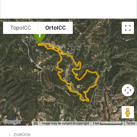
TopoICC
OrtoICC
Image may be subject to copyright
Terms
1 km
ZURÜCK