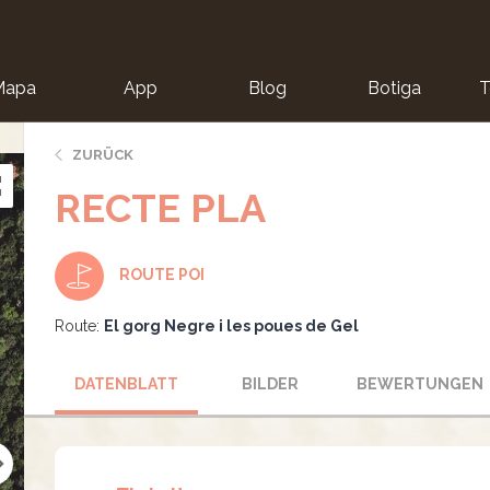
Mapa
App
Blog
Botiga
T
ZURÜCK
RECTE PLA
ROUTE POI
Route:
El gorg Negre i les poues de Gel
DATENBLATT
BILDER
BEWERTUNGEN