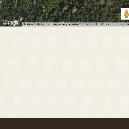
Keyboard shortcuts
Image may be subject to copyright
Te
20 m