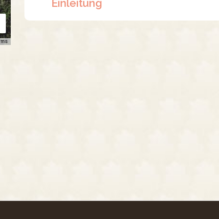
Einleitung
rms