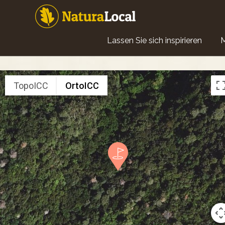
Direkt
zum
Inhalt
Main
Lassen Sie sich inspirieren
navigation
TopoICC
OrtoICC