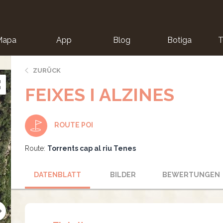
Mapa
App
Blog
Botiga
T
ZURÜCK
FEIXES I ALZINES
ROUTE POI
Route:
Torrents cap al riu Tenes
DATENBLATT
BILDER
BEWERTUNGEN