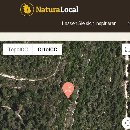
Direkt
zum
Inhalt
Main
Lassen Sie sich inspirieren
navigation
TopoICC
OrtoICC