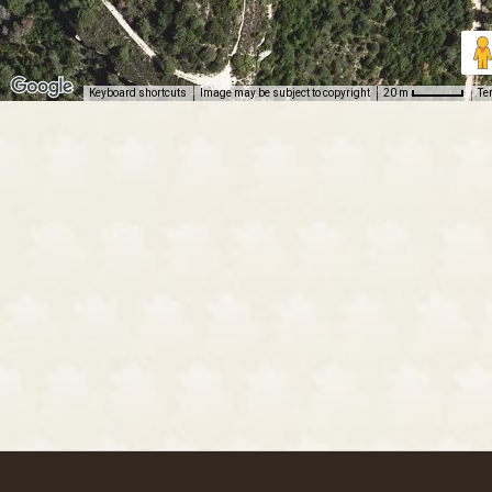
Keyboard shortcuts
Image may be subject to copyright
Te
20 m