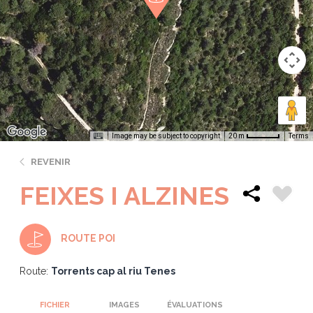
Image may be subject to copyright
Terms
20 m
REVENIR
FEIXES I ALZINES
ROUTE POI
Route:
Torrents cap al riu Tenes
FICHIER
IMAGES
ÉVALUATIONS