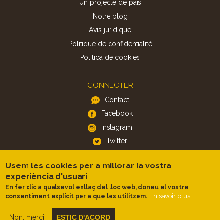
Un projecte de país
Notre blog
Avis juridique
Politique de confidentialité
Politica de cookies
CONNECTER
Contact
Facebook
Instagram
Twitter
Usem les cookies per a millorar la vostra
APP
experiència d'usuari
iOS
En fer clic a qualsevol enllaç del lloc web, doneu el vostre
En savoir plus
consentiment explícit per a que les utilitzem.
Android
Non, merci.
ESTIC D'ACORD