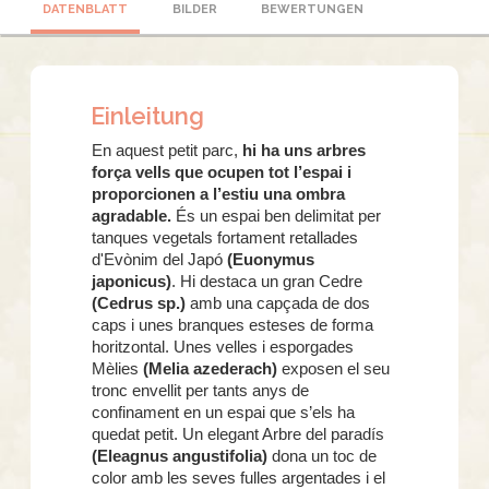
DATENBLATT
BILDER
BEWERTUNGEN
Einleitung
En aquest petit parc,
hi ha uns arbres
força vells que ocupen tot l’espai i
proporcionen a l’estiu una ombra
agradable.
És un espai ben delimitat per
tanques vegetals fortament retallades
d'Evònim del Japó
(Euonymus
japonicus)
. Hi destaca un gran Cedre
(Cedrus sp.)
amb una capçada de dos
caps i unes branques esteses de forma
horitzontal. Unes velles i esporgades
Mèlies
(Melia azederach)
exposen el seu
tronc envellit per tants anys de
confinament en un espai que s’els ha
quedat petit. Un elegant Arbre del paradís
(Eleagnus angustifolia)
dona un toc de
color amb les seves fulles argentades i el