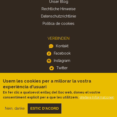
Unser Blog
Rechtliche Hinweise
Datenschutzrichtlinie
Politica de cookies
VERBINDEN
Kontakt
Facebook
Instagram
Twitter
Usem les cookies per a millorar la vostra
APP
experiència d'usuari
iOS
En fer clic a qualsevol enllaç del lloc web, doneu el vostre
Weitere Informationen
consentiment explícit per a que les utilitzem.
Android
Nein, danke
ESTIC D'ACORD