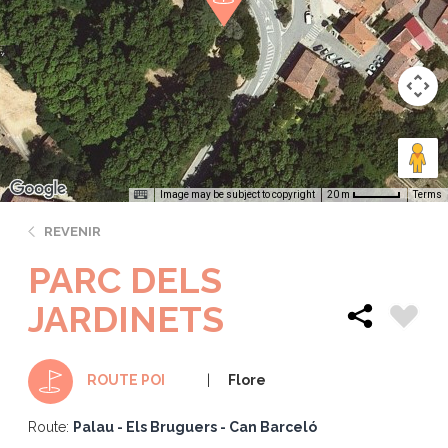
Image may be subject to copyright
Terms
20 m
REVENIR
PARC DELS
JARDINETS
Flore
ROUTE POI
Route:
Palau - Els Bruguers - Can Barceló