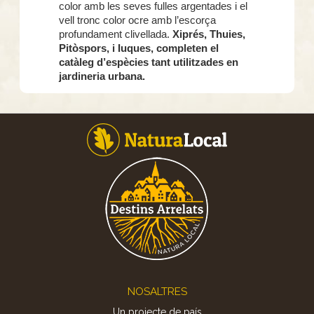
color amb les seves fulles argentades i el
vell tronc color ocre amb l’escorça
profundament clivellada.
Xiprés, Thuies,
Pitòspors, i Iuques, completen el
catàleg d’espècies tant utilitzades en
jardineria urbana.
Footer
NOSALTRES
Un projecte de país