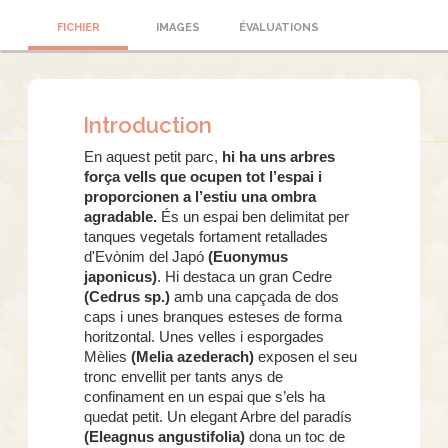
FICHIER
IMAGES
ÉVALUATIONS
Introduction
En aquest petit parc,
hi ha uns arbres
força vells que ocupen tot l’espai i
proporcionen a l’estiu una ombra
agradable.
És un espai ben delimitat per
tanques vegetals fortament retallades
d'Evònim del Japó
(Euonymus
japonicus)
. Hi destaca un gran Cedre
(Cedrus sp.)
amb una capçada de dos
caps i unes branques esteses de forma
horitzontal. Unes velles i esporgades
Mèlies
(Melia azederach)
exposen el seu
tronc envellit per tants anys de
confinament en un espai que s’els ha
quedat petit. Un elegant Arbre del paradís
(Eleagnus angustifolia)
dona un toc de