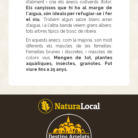
d'aliment i cria els ànecs collverds (foto).
Els canyissos que hi ha al marge de
l'aigua, són ideals per refugiar-se i fer
el niu.
Trobem algun salze blanc arran
d'aigua, i a l'altra banda veiem grans àlbers;
tots arbres típics de bosc de ribera.
En aquests ànecs, com la majoria, són molt
diferents els mascles de les femelles.
Femelles brunes i discretes, i mascles de
colors vius.
Mengen de tot, plantes
aquàtiques, insectes, granotes. Pot
viure fins a 25 anys.