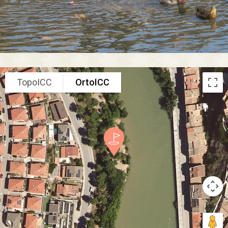
TopoICC
OrtoICC