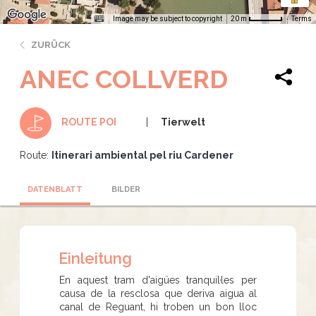
Image may be subject to copyright
Terms
20 m
ZURÜCK
ANEC COLLVERD
Tierwelt
ROUTE POI
Route:
Itinerari ambiental pel riu Cardener
DATENBLATT
BILDER
Einleitung
En aquest tram d'aigües tranquil·les per
causa de la resclosa que deriva aigua al
canal de Reguant, hi troben un bon lloc