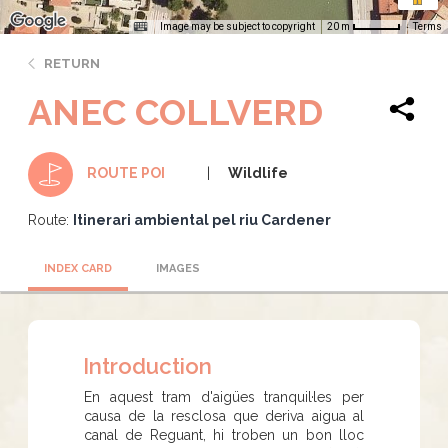
Image may be subject to copyright
Terms
20 m
RETURN
ANEC COLLVERD
Wildlife
ROUTE POI
Route:
Itinerari ambiental pel riu Cardener
INDEX CARD
IMAGES
Introduction
En aquest tram d'aigües tranquil·les per
causa de la resclosa que deriva aigua al
canal de Reguant, hi troben un bon lloc