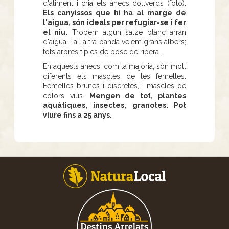
d'aliment i cria els ànecs collverds (foto).
Els canyissos que hi ha al marge de
l'aigua, són ideals per refugiar-se i fer
el niu.
Trobem algun salze blanc arran
d'aigua, i a l'altra banda veiem grans àlbers;
tots arbres típics de bosc de ribera.
En aquests ànecs, com la majoria, són molt
diferents els mascles de les femelles.
Femelles brunes i discretes, i mascles de
colors vius.
Mengen de tot, plantes
aquàtiques, insectes, granotes. Pot
viure fins a 25 anys.