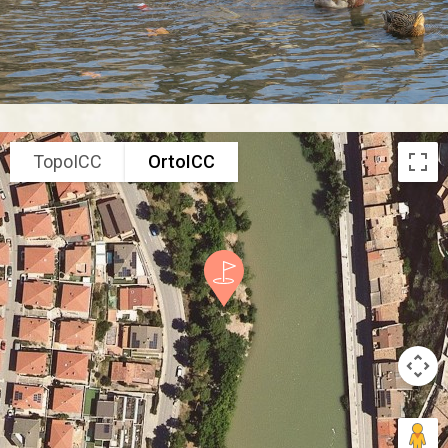
TopoICC
OrtoICC