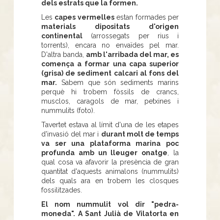
dels estrats que la formen.
Les
capes vermelles
estan formades per
materials dipositats d'origen
continental
(arrossegats per rius i
torrents), encara no envaïdes pel mar.
D'altra banda,
amb l'arribada del mar, es
comença a formar una capa superior
(grisa) de sediment calcari al fons del
mar.
Sabem que són sediments marins
perquè hi trobem fòssils de crancs,
musclos, caragols de mar, petxines i
nummulits (foto).
Tavertet estava al límit d'una de les etapes
d'invasió del mar i
durant molt de temps
va ser una plataforma marina poc
profunda amb un lleuger onatge
, la
qual cosa va afavorir la presència de gran
quantitat d'aquests animalons (nummulits)
dels quals ara en trobem les closques
fossilitzades.
El nom nummulit vol dir "pedra-
moneda". A Sant Julià de Vilatorta en