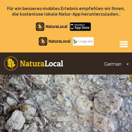
Direkt
zum
Für ein besseres mobiles Erlebnis empfehlen wir Ihnen,
Inhalt
die kostenlose lokale Natur-App herunterzuladen.:
Apple
store
Google
Play
German
D
Main
navigation