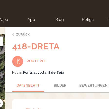
Mapa
App
Blog
Botiga
T
ZURÜCK
418-DRETA
ROUTE POI
Route:
Fonts al voltant de Teià
DATENBLATT
BILDER
BEWERTUNGEN