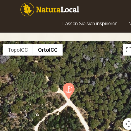
Direkt
zum
Inhalt
Main
Lassen Sie sich inspirieren
navigation
TopoICC
OrtoICC