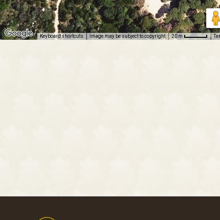
Keyboard shortcuts
Image may be subject to copyright
Te
20 m
Footer