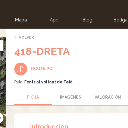
Mapa
App
Blog
Botiga
ion
VOLVER
418-DRETA
ROUTE POI
Ruta:
Fonts al voltant de Teià
FICHA
IMÁGENES
VALORACIÓN
Introducción