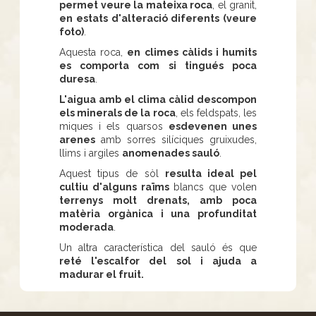
permet veure la mateixa roca
, el granit,
en estats d'alteració diferents (veure
foto)
.
Aquesta roca,
en climes càlids i humits
es comporta com si tingués poca
duresa
.
L'aigua amb el clima càlid descompon
els minerals de la roca
, els feldspats, les
miques i els quarsos
esdevenen unes
arenes
amb sorres silíciques gruixudes,
llims i argiles
anomenades sauló
.
Aquest tipus de sòl
resulta ideal pel
cultiu d'alguns raïms
blancs que volen
terrenys molt drenats, amb poca
matèria orgànica i una profunditat
moderada
.
Un altra característica del sauló és que
reté l'escalfor del sol i ajuda a
madurar el fruit.