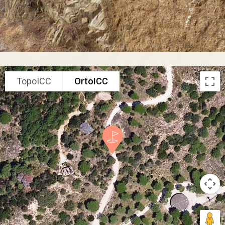
TopoICC
OrtoICC