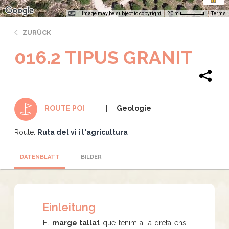
Image may be subject to copyright
Terms
20 m
ZURÜCK
016.2 TIPUS GRANIT
Geologie
ROUTE POI
Route:
Ruta del vi i l'agricultura
DATENBLATT
BILDER
Einleitung
El
marge tallat
que tenim a la dreta ens