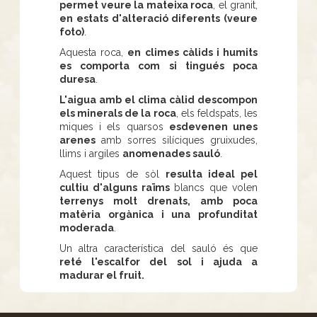
permet veure la mateixa roca
, el granit,
en estats d'alteració diferents (veure
foto)
.
Aquesta roca,
en climes càlids i humits
es comporta com si tingués poca
duresa
.
L'aigua amb el clima càlid descompon
els minerals de la roca
, els feldspats, les
miques i els quarsos
esdevenen unes
arenes
amb sorres silíciques gruixudes,
llims i argiles
anomenades sauló
.
Aquest tipus de sòl
resulta ideal pel
cultiu d'alguns raïms
blancs que volen
terrenys molt drenats, amb poca
matèria orgànica i una profunditat
moderada
.
Un altra característica del sauló és que
reté l'escalfor del sol i ajuda a
madurar el fruit.