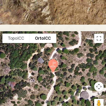
TopoICC
OrtoICC