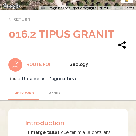
Image may be subject to copyright
Terms
20 m
RETURN
016.2 TIPUS GRANIT
Geology
ROUTE POI
Route:
Ruta del vi i l'agricultura
INDEX CARD
IMAGES
Introduction
El
marge tallat
que tenim a la dreta ens